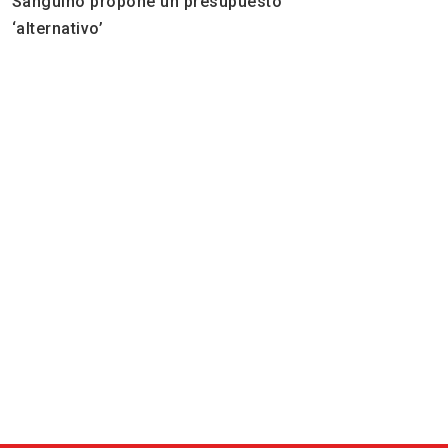
Sanguino propone un presupuesto
‘alternativo’