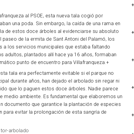
lafranqueza al PSOE, esta nueva tala cogió por
raban una poda. Sin embargo, la caída de una rama en
ala de estos doce árboles al evidenciarse su absoluto
paseo de la ermita de Sant Antoni del Palamó, los
 a los servicios municipales que estaba faltando
s adultos, plantados allí hace ya 16 años, formaban
emático punto de encuentro para Villafranqueza.+
sta tala era perfectamente evitable si el parque no
ipal durante años, han dejado el arbolado sin regar ni
sido que lo paguen estos doce árboles. Nadie parece
lía de medio ambiente. Es fundamental que elaboremos un
un documento que garantice la plantación de especies
 para evitar la prolongación de esta sangría de
ctor-arbolado