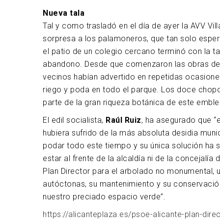
Nueva tala
Tal y como trasladó en el día de ayer la AVV Vil
sorpresa a los palamoneros, que tan solo espe
el patio de un colegio cercano terminó con la t
abandono. Desde que comenzaron las obras del 
vecinos habían advertido en repetidas ocasiones
riego y poda en todo el parque. Los doce chopo
parte de la gran riqueza botánica de este embl
El edil socialista,
Raúl Ruiz
, ha asegurado que “e
hubiera sufrido de la más absoluta desidia munic
podar todo este tiempo y su única solución ha 
estar al frente de la alcaldía ni de la conceja
Plan Director para el arbolado no monumental, 
autóctonas, su mantenimiento y su conservación
nuestro preciado espacio verde”.
https://alicanteplaza.es/psoe-alicante-plan-dire