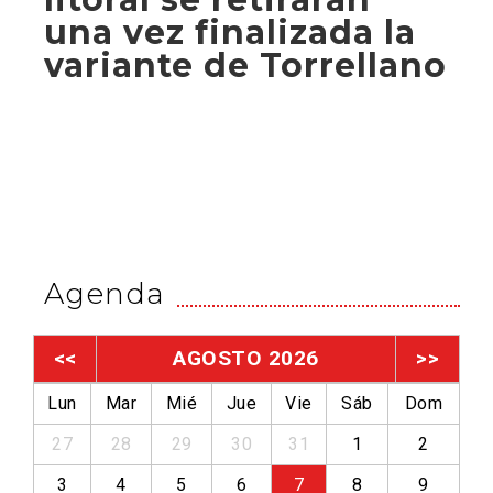
una vez finalizada la
variante de Torrellano
Agenda
<<
AGOSTO 2026
>>
Lun
Mar
Mié
Jue
Vie
Sáb
Dom
27
28
29
30
31
1
2
3
4
5
6
7
8
9